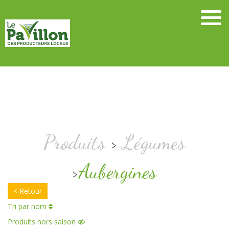
Skip
to
content
Produits
>
Légumes
>
Aubergines
< Retour
Tri par nom
Produits hors saison