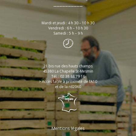
Mardi et jeudi : 4 h 30 – 10 h 30
Vendredi : 6 h – 10 h 30
Samedi : 5 h – 9 h
21 bis rue des hauts champs
45380 La Chapelle St-Mesmin
Tél. : 02 38 88 79 16
> Accès facile à proximité de l’A10
et de la rd2060
Mentions légales