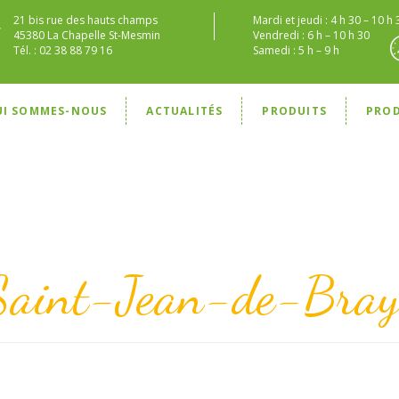
21 bis rue des hauts champs
Mardi et jeudi : 4 h 30 – 10 h 
45380 La Chapelle St-Mesmin
Vendredi : 6 h – 10 h 30
Tél. : 02 38 88 79 16
Samedi : 5 h – 9 h
UI SOMMES-NOUS
ACTUALITÉS
PRODUITS
PRO
Saint-Jean-de-Bray