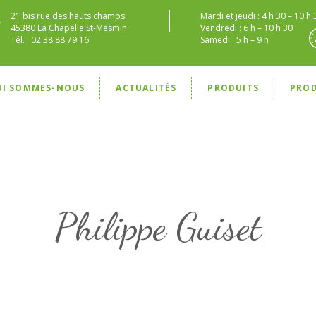
21 bis rue des hauts champs
Mardi et jeudi : 4 h 30 – 10 h 
45380 La Chapelle St-Mesmin
Vendredi : 6 h – 10 h 30
Tél. : 02 38 88 79 16
Samedi : 5 h – 9 h
UI SOMMES-NOUS
ACTUALITÉS
PRODUITS
PRO
Philippe Guiset