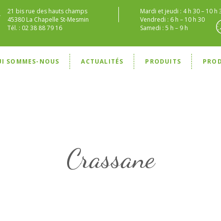
21 bis rue des hauts champs
Mardi et jeudi : 4 h 30 – 10 h 
45380 La Chapelle St-Mesmin
Vendredi : 6 h – 10 h 30
Tél. : 02 38 88 79 16
Samedi : 5 h – 9 h
UI SOMMES-NOUS
ACTUALITÉS
PRODUITS
PRO
Crassane