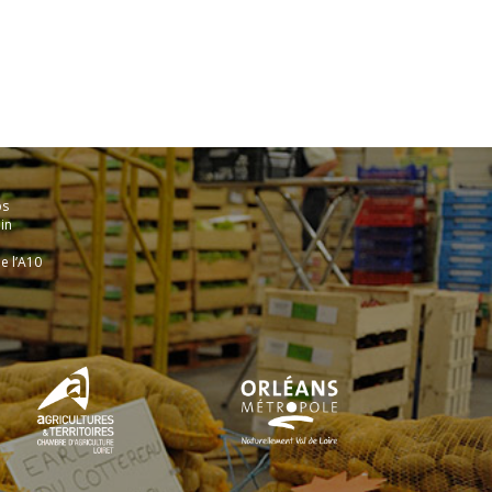
ps
in
e l’A10