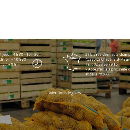
t jeudi : 4 h 30 – 10 h 30
21 bis rue des hauts cham
i : 6 h – 10 h 30
45380 La Chapelle St-Mesm
: 5 h – 9 h
Tél. : 02 38 88 79 16
> Accès facile à proximité d
et de la rd2060
Mentions légales