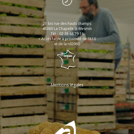
21 bis rue des hauts champs
45380 La Chapelle St-Mesmin
Tél. : 02 38 88 79 16
> Accès facile à proximité de l’A10
et de la rd2060
Mentions légales