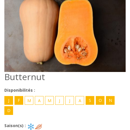
Butternut
Disponibilités :
J
F
S
O
N
M
A
M
J
J
A
D
Saison(s) :