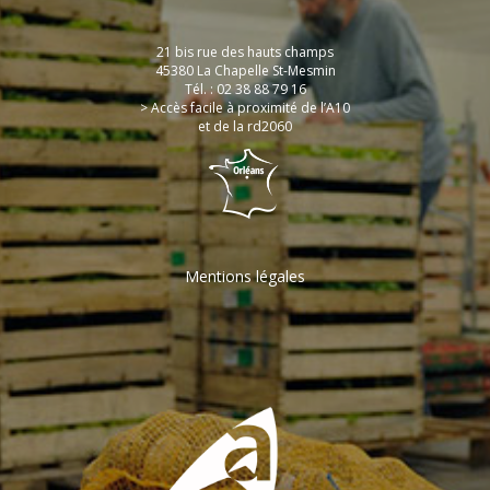
21 bis rue des hauts champs
45380 La Chapelle St-Mesmin
Tél. : 02 38 88 79 16
> Accès facile à proximité de l’A10
et de la rd2060
Mentions légales