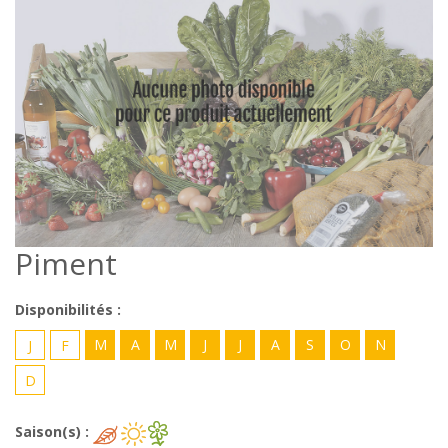
Piment
Disponibilités :
M
A
M
J
J
A
S
O
N
J
F
D
Saison(s) :