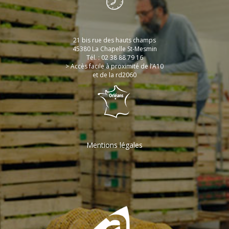
21 bis rue des hauts champs
45380 La Chapelle St-Mesmin
Tél. : 02 38 88 79 16
> Accès facile à proximité de l’A10
et de la rd2060
Mentions légales