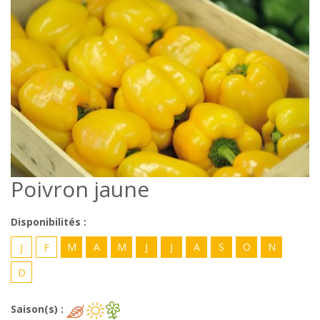
Poivron jaune
Disponibilités :
M
A
M
J
J
A
S
O
N
J
F
D
Saison(s) :