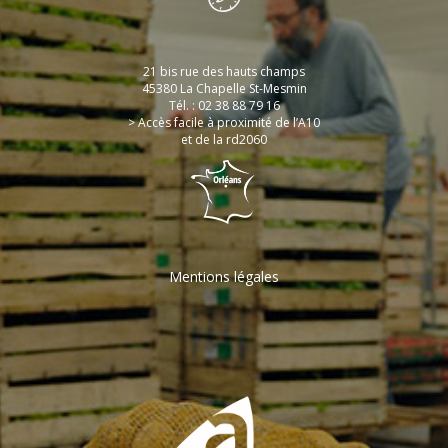
21 bis rue des hauts champs
45380 La Chapelle St-Mesmin
Tél. : 02 38 88 79 16
> Accès facile à proximité de l’A10
et de la rd2060
Mentions légales