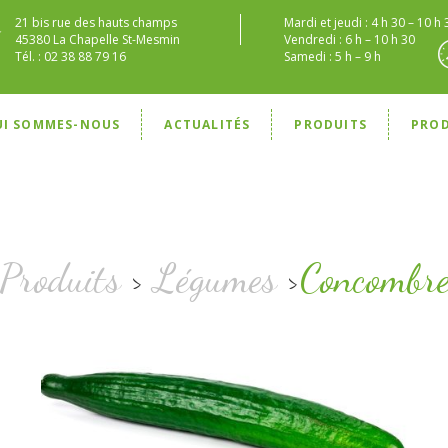
21 bis rue des hauts champs
Mardi et jeudi : 4 h 30 – 10 h 
45380 La Chapelle St-Mesmin
Vendredi : 6 h – 10 h 30
Tél. : 02 38 88 79 16
Samedi : 5 h – 9 h
UI SOMMES-NOUS
ACTUALITÉS
PRODUITS
PRO
Produits
>
Légumes
>
Concombr