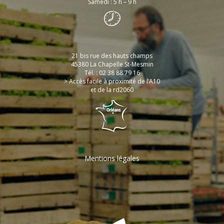
Samedi : 5 h – 9 h
21 bis rue des hauts champs
45380 La Chapelle St-Mesmin
Tél. : 02 38 88 79 16
> Accès facile à proximité de l’A10
et de la rd2060
Mentions légales