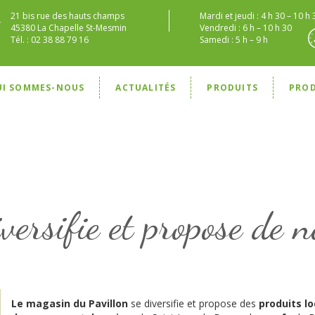
21 bis rue des hauts champs
Mardi et jeudi : 4 h 30 – 10 h 
45380 La Chapelle St-Mesmin
Vendredi : 6 h – 10 h 30
Tél. : 02 38 88 79 16
Samedi : 5 h – 9 h
UI SOMMES-NOUS
ACTUALITÉS
PRODUITS
PRO
iversifie et propose de 
Le magasin du Pavillon
se diversifie et propose des
produits l