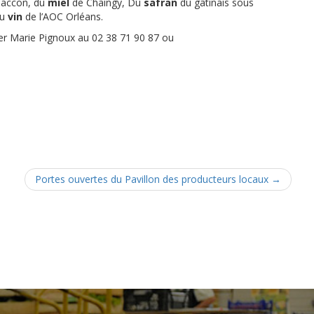
accon, du
miel
de Chaingy, Du
safran
du gâtinais sous
du
vin
de l’AOC Orléans.
er Marie Pignoux au 02 38 71 90 87 ou
Portes ouvertes du Pavillon des producteurs locaux
→