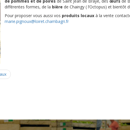
de pommes et de poires
de Saint Jean de Braye, des
œufs
de B
différentes formes, de la
bière
de Chaingy ( l’Octopus) et bientôt 
Pour proposer vous aussi vos
produits locaux
à la vente contact
marie.pignoux@loiret.chambagri.fr
caux